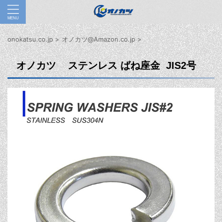
onokatsu.co.jp
>
オノカツ@Amazon.co.jp
>
オノカツ ステンレス ばね座金
JIS2
号